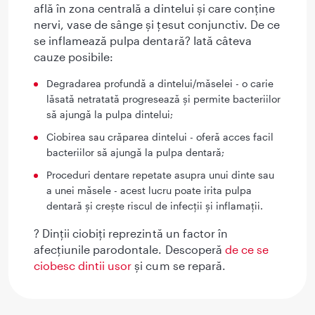
află în zona centrală a dintelui și care conține
nervi, vase de sânge și țesut conjunctiv. De ce
se inflamează pulpa dentară? Iată câteva
cauze posibile:
Degradarea profundă a dintelui/măselei - o carie
lăsată netratată progresează și permite bacteriilor
să ajungă la pulpa dintelui;
Ciobirea sau crăparea dintelui - oferă acces facil
bacteriilor să ajungă la pulpa dentară;
Proceduri dentare repetate asupra unui dinte sau
a unei măsele - acest lucru poate irita pulpa
dentară și crește riscul de infecții și inflamații.
? Dinții ciobiți reprezintă un factor în
afecțiunile parodontale. Descoperă
de ce se
ciobesc dintii usor
și cum se repară.