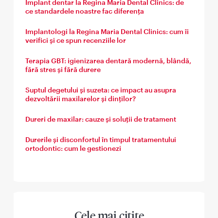
Implant dentar la Regina Maria Dental Clinics: de
ce standardele noastre fac diferența
Implantologi la Regina Maria Dental Clinics: cum îi
verifici și ce spun recenziile lor
Terapia GBT: igienizarea dentară modernă, blândă,
fără stres și fără durere
Suptul degetului și suzeta: ce impact au asupra
dezvoltării maxilarelor și dinților?
Dureri de maxilar: cauze și soluții de tratament
Durerile și disconfortul în timpul tratamentului
ortodontic: cum le gestionezi
Cele mai citite