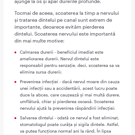
ajunge la os și apar durerile profunde.
Tocmai de aceea, scoaterea la timp a nervului
și tratarea dintelui pe canal sunt extrem de
importante, deoarece evităm pierderea
dintelui. Scoaterea nervului este importantă
din mai multe motive:
Calmarea durerii - beneficiul imediat este
ameliorarea durerii. Nervul dintelui este
responsabil pentru senzație, deci, scoaterea sa va
elimina sursa durerii;
Prevenirea infecției - dacă nervul moare din cauza
unei infecții sau a accidentării, acest lucru poate
duce la abces, care cauzează și mai multă durere,
umflătură, chiar și pierderea osoasă. Scoaterea
nervului ajută la prevenirea răspândirii infecției;
Salvarea dintelui - odată ce nervul a fost eliminat,
stomatologul poate curăța și sigila dintele. Astfel,
va putea funcționa normal ani la rând. În lipsa