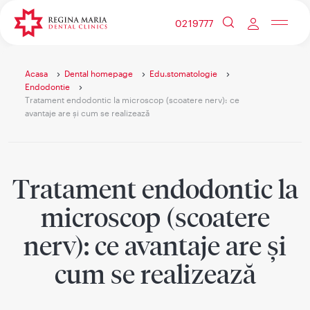
0219777
acasa
dental homepage
edu.stomatologie
endodontie
tratament endodontic la microscop (scoatere nerv): ce
avantaje are și cum se realizează
Tratament endodontic la
microscop (scoatere
nerv): ce avantaje are și
cum se realizează