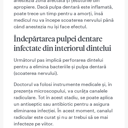
anestezia zona afectată și țesuturile din
apropiere. Dacă pulpa dentară este inflamată,
poate trece un timp pentru a amorți, însă
medicul nu va începe scoaterea nervului până
când anestezia nu își face efectul.
Îndepărtarea pulpei dentare
infectate din interiorul dintelui
Următorul pas implică perforarea dintelui
pentru a elimina bacteriile și pulpa dentară
(scoaterea nervului).
Doctorul va folosi instrumente medicale și, în
prezența microscopului, va curăța canalele
radiculare. Tot în acest stadiu, se poate aplica
un antiseptic sau antibiotic pentru a asigura
eliminarea infecției. În acest moment, canalul
radicular este curat și nu ar trebui să se mai
infecteze pe viitor.