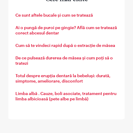
Ce sunt aftele bucale și cum se tratează
Ai o pungă de puroi pe gingie? Află cum se tratează
corect abcesul dentar
Cum să te vindeci rapid după o extracție de măsea
De ce pulsează durerea de măsea și cum poți să o
tratezi
Totul despre erupția dentară la bebeluși: durată,
simptome, ameliorare, disconfort
Limba albă . Cauze, boli asociate, tratament pentru
limba albicioasă (pete albe pe limbă)