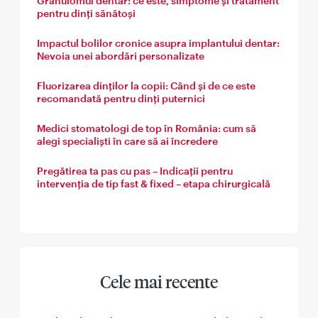
Granulomul dentar: ce este, simptome și tratament
pentru dinți sănătoși
Impactul bolilor cronice asupra implantului dentar:
Nevoia unei abordări personalizate
Fluorizarea dinților la copii: Când și de ce este
recomandată pentru dinți puternici
Medici stomatologi de top în România: cum să
alegi specialiști în care să ai încredere
Pregătirea ta pas cu pas – Indicații pentru
intervenția de tip fast & fixed – etapa chirurgicală
Cele mai recente