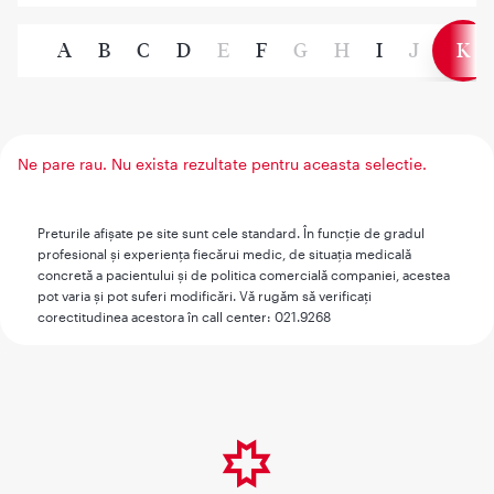
A
B
C
D
E
F
G
H
I
J
K
Ne pare rau. Nu exista rezultate pentru aceasta selectie.
Preturile afişate pe site sunt cele standard. În funcţie de gradul
profesional şi experienţa fiecărui medic, de situaţia medicală
concretă a pacientului şi de politica comercială companiei, acestea
pot varia şi pot suferi modificări. Vă rugăm să verificaţi
corectitudinea acestora în call center: 021.9268