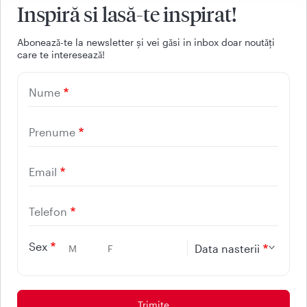
Inspiră si lasă-te inspirat!
Aboneazǎ-te la newsletter și vei gǎsi in inbox doar noutǎți
care te intereseazǎ!
021 9268
Nume
(apelabil din orice retea
nationala, fixa sau mobila)
Prenume
Email
Facebook
Youtube
LinkedIn
Instagram
Telefon
UTILE
Sex
Data nasterii
M
F
CONTACT
REGINA MARIA