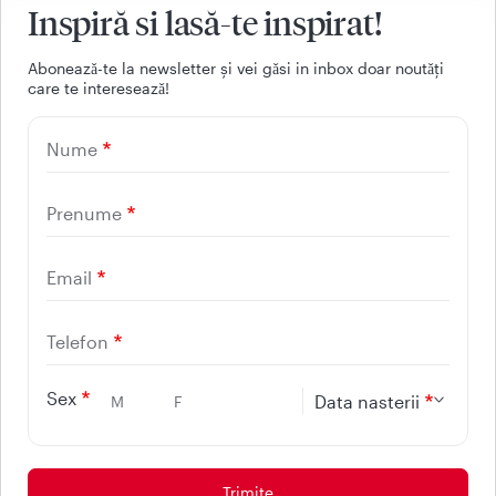
Inspiră si lasă-te inspirat!
Aboneazǎ-te la newsletter și vei gǎsi in inbox doar noutǎți
care te intereseazǎ!
021 9268
Nume
(apelabil din orice retea
nationala, fixa sau mobila)
Prenume
Email
Facebook
Youtube
LinkedIn
Instagram
Telefon
UTILE
Sex
Data nasterii
M
F
CONTACT
REGINA MARIA