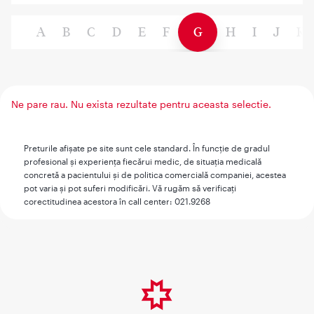
A
B
C
D
E
F
G
H
I
J
K
Ne pare rau. Nu exista rezultate pentru aceasta selectie.
Preturile afişate pe site sunt cele standard. În funcţie de gradul
profesional şi experienţa fiecărui medic, de situaţia medicală
concretă a pacientului şi de politica comercială companiei, acestea
pot varia şi pot suferi modificări. Vă rugăm să verificaţi
corectitudinea acestora în call center: 021.9268