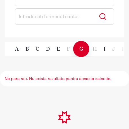
A
B
C
D
E
F
G
H
I
J
K
Ne pare rau. Nu exista rezultate pentru aceasta selectie.