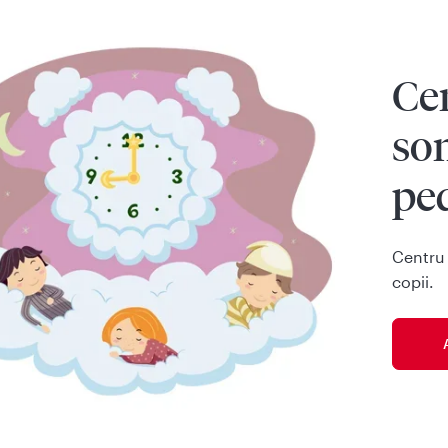
Ce
so
ped
Centru 
copii.