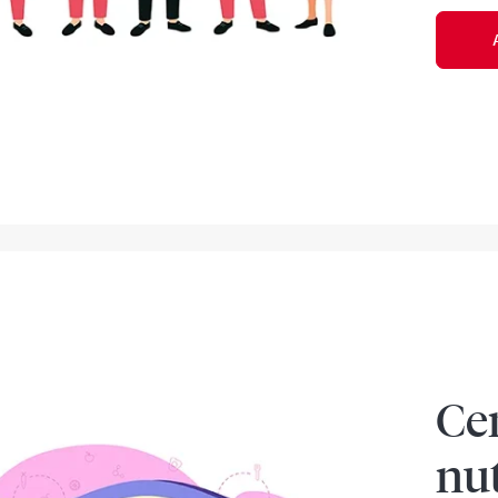
Cen
nut