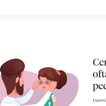
Ce
of
ped
Experti