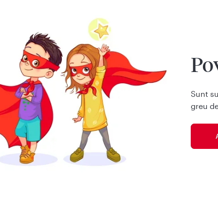
Pov
Sunt su
greu de