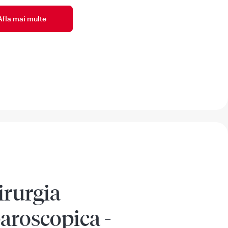
Afla mai multe
irurgia
aroscopica -