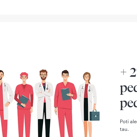
+ 
ped
ped
Poti al
tau.