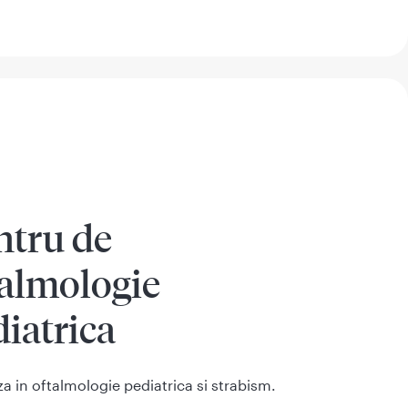
ntru de
talmologie
iatrica
za in oftalmologie pediatrica si strabism.