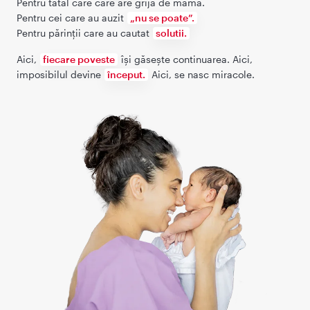
Pentru tatal care care are grija de mama.
Pentru cei care au auzit
„nu se poate”.
Pentru părinții care au cautat
solutii.
Aici,
fiecare poveste
își găsește continuarea. Aici,
imposibilul devine
început.
Aici, se nasc miracole.