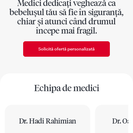
Medici dedicați veghează ca
bebelușul tău să fie în siguranță,
chiar și atunci când drumul
începe mai fragil.
Solicită ofertă personalizată
Echipa de medici
Dr. Hadi Rahimian
Dr. Oa