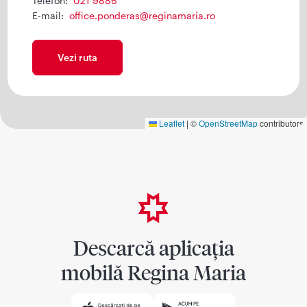
Telefon:
021 9886
E-mail:
office.ponderas@reginamaria.ro
Vezi ruta
Leaflet
|
©
OpenStreetMap
contributors
Descarcă aplicația
mobilă Regina Maria