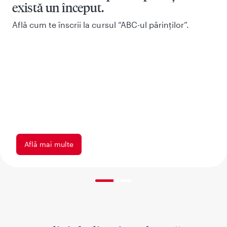
există un început.
Afl
ă cum te
înscrii la cursul “ABC-ul p
ărinților”.
Află mai multe
50% completed