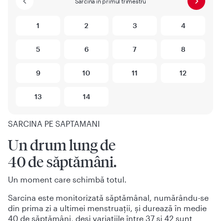
Sarcină în primul trimestru
1
2
3
4
5
6
7
8
9
10
11
12
13
14
SARCINA PE SAPTAMANI
Un drum lung de
40 de săptămâni.
Un moment care schimbă totul.
Sarcina este monitorizată săptămânal, numărându-se
din prima zi a ultimei menstruații, și durează în medie
40 de săptămâni, deși variațiile între 37 și 42 sunt