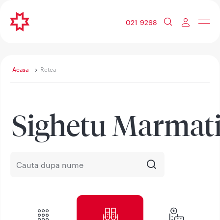
021 9268
Acasa
Retea
Sighetu Marmati