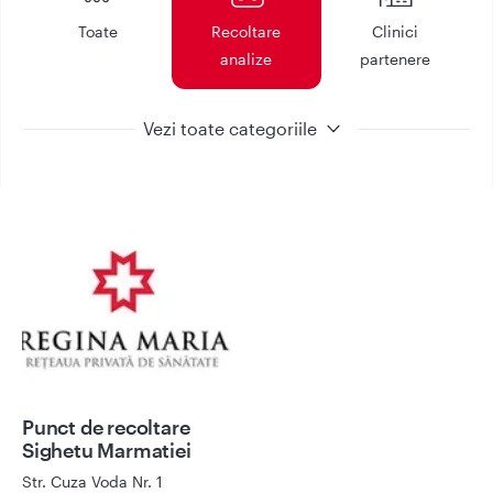
Toate
Recoltare
Clinici
analize
partenere
Vezi toate categoriile
Punct de
recoltare Sighetu
Marmatiei
Punct de recoltare
Sighetu Marmatiei
Solicita programare
Str. Cuza Voda Nr. 1