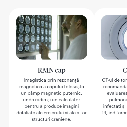
RMN cap
C
Imagistica prin rezonanță
CT-ul de to
magnetică a capului folosește
recomanda
un câmp magnetic puternic,
evaluarea
unde radio și un calculator
pulmonar
pentru a produce imagini
infectați ș
detaliate ale creierului și ale altor
19, indifer
structuri craniene.