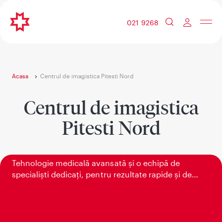
021 9268
Acasa
Centrul de imagistica Pitesti Nord
Centrul de imagistica
Pitesti Nord
Rezultate sigure
Tehnologie medicală avansată și o echipă de
specialiști dedicați, pentru rezultate rapide și de
încredere