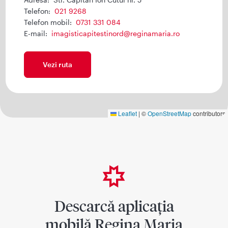
Telefon:
021 9268
Telefon mobil:
0731 331 084
E-mail:
imagisticapitestinord@reginamaria.ro
Vezi ruta
Leaflet
|
©
OpenStreetMap
contributors
Descarcă aplicația
mobilă Regina Maria