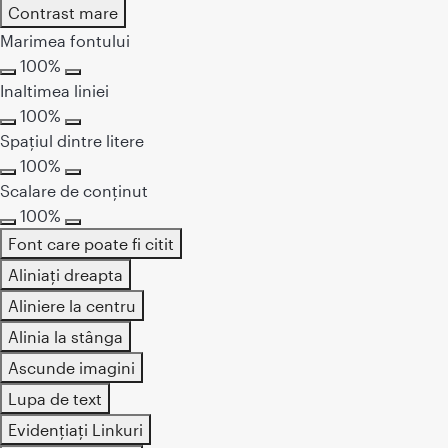
Contrast mare
Marimea fontului
100%
Inaltimea liniei
100%
Spațiul dintre litere
100%
Scalare de conținut
100%
Font care poate fi citit
Aliniați dreapta
Aliniere la centru
Alinia la stânga
Ascunde imagini
Lupa de text
Evidențiați Linkuri