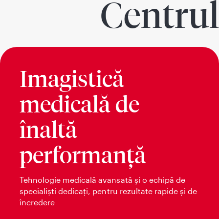
Centrul
Imagistică
medicală de
înaltă
performanță
Tehnologie medicală avansată și o echipă de
specialiști dedicați, pentru rezultate rapide și de
încredere