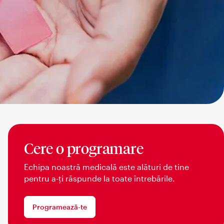
Cere o programare
Echipa noastră medicală este alături de tine
pentru a-ți răspunde la toate întrebările.
Programează-te