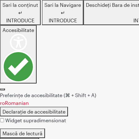
Sari la conținut
Sari la Navigare
Deschideți Bara de ins
↵
↵
INTRODUCE
INTRODUCE
I
Accesibilitate
Preferințe de accesibilitate
(⌘ + Shift + A)
ro
Romanian
Declarație de accesibilitate
Widget supradimensionat
Mască de lectură