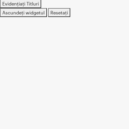
Evidențiați Titluri
Ascundeți widgetul
Resetați