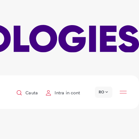
Locatii
RO
Cauta
Intra in cont