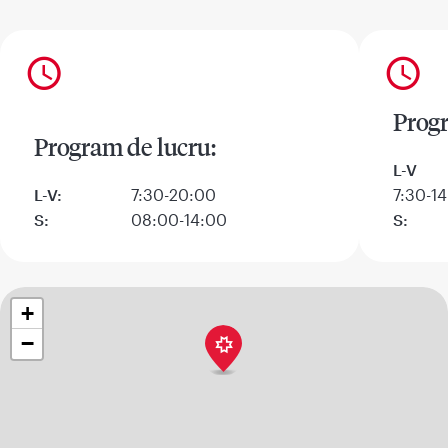
Progr
Program de lucru:
L-V
L-V:
7:30-20:00
7:30-14
S:
08:00-14:00
S:
+
−