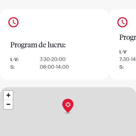
Progr
Program de lucru:
L-V
L-V:
7:30-20:00
7:30-14
S:
08:00-14:00
S:
+
−