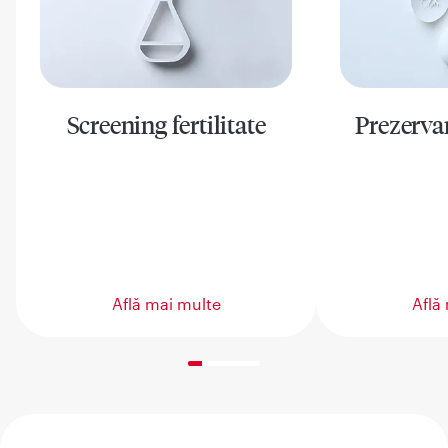
Screening fertilitate
Prezervare
Află mai multe
Află
20% completed