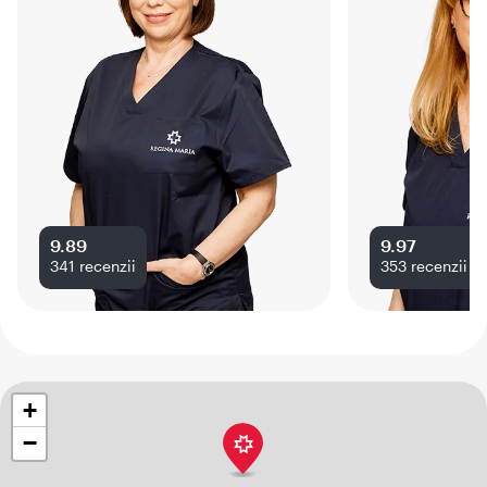
9.89
9.97
341
recenzii
353
recenzii
+
−