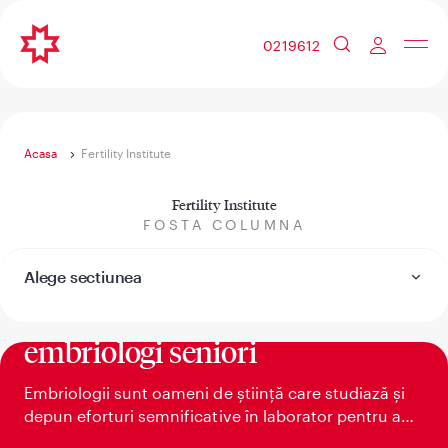
0219612
Acasa
Fertility Institute
Fertility Institute
FOSTA COLUMNA
Alege sectiunea
Singurul centru cu 5
embriologi seniori
Embriologii sunt oameni de știință care studiază și
depun eforturi semnificative în laborator pentru a
crea viață, la propriu.