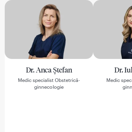
Dr. Anca Ștefan
Dr. Iu
Medic specialist Obstetrică-
Medic speci
ginnecologie
gin