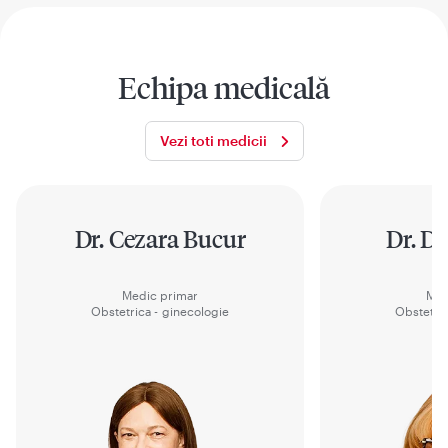
Echipa medicală
Vezi toti medicii
Dr. Cezara Bucur
Dr. D
Medic primar
Med
Obstetrica - ginecologie
Obstetric