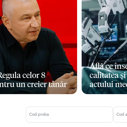
Află ce în
 Regula celor 8
calitatea ș
ntru un creier tânăr
actului me
i mult
Mai mult
Cod proba
Cod 