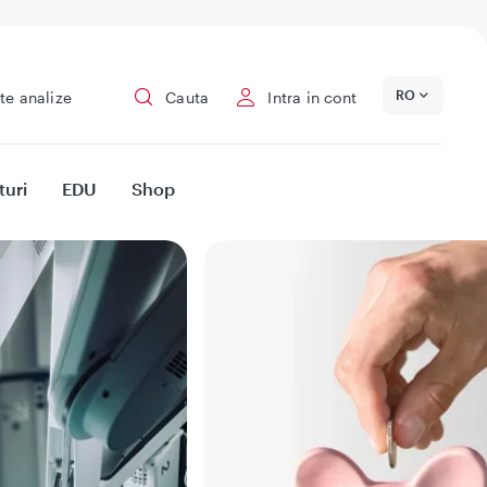
RO
te analize
Cauta
Intra in cont
turi
EDU
Shop