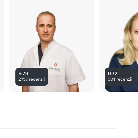
9.79
9.72
2757
recenzii
301
recenzii