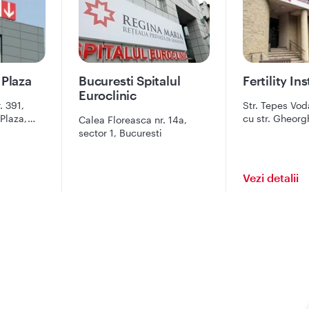
 Plaza
Bucuresti Spitalul
Fertility Ins
Euroclinic
. 391,
Str. Tepes Voda
 Plaza,
cu str. Gheorg
Calea Floreasca nr. 14a,
n mall,
Foru)
sector 1, Bucuresti
Vezi detalii