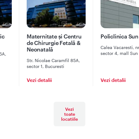
ic
Maternitate și Centru
Policlinica Sun
de Chirurgie Fetală &
Calea Vacaresti, nr
Neonatală
sector 4, mall Sun
5A,
etaj 2, intrarea pri
Str. Nicolae Caramfil 85A,
Bucuresti
sector 1, Bucuresti
Vezi detalii
Vezi detalii
Vezi
toate
locatiile