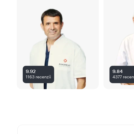
9.92
9.84
1163
recenzii
4377
recen