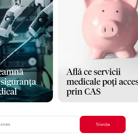
seamnă
Află ce servicii
i siguranța
medicale poți acce
dical
prin CAS
Mai mult
acces