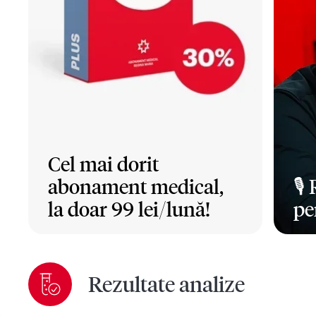
Cel mai dorit
abonament medical,
🎙️
la doar 99 lei/lună!
pe
Mai mult
Ma
Rezultate analize