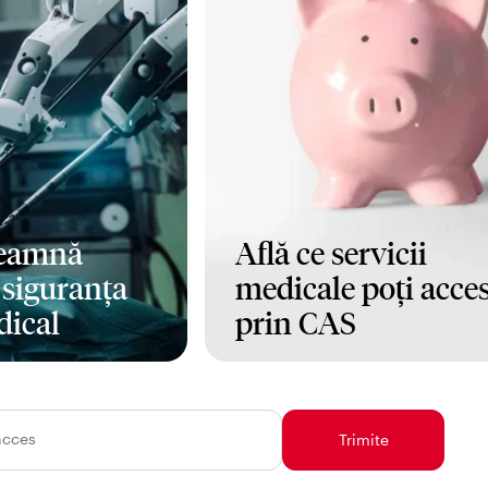
seamnă
Află ce servicii
i siguranța
medicale poți acce
dical
prin CAS
Mai mult
acces