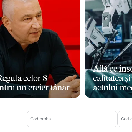
Află ce în
 Regula celor 8
calitatea ș
ntru un creier tânăr
actului me
i mult
Mai mult
Cod proba
Cod 