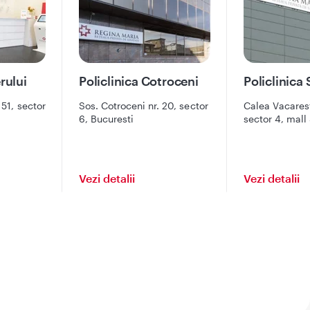
erului
Policlinica Cotroceni
Policlinica
 51, sector
Sos. Cotroceni nr. 20, sector
Calea Vacaresti
6, Bucuresti
sector 4, mall
etaj 2, intrare
Bucuresti
Vezi detalii
Vezi detalii