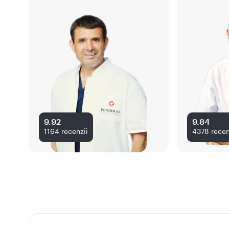
9.92
9.84
1164
recenzii
4378
recen