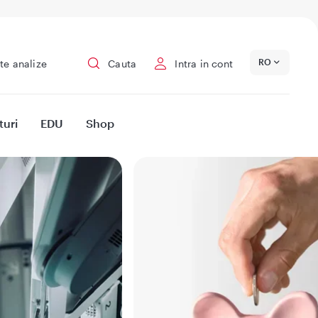
RO
te analize
Cauta
Intra in cont
turi
EDU
Shop