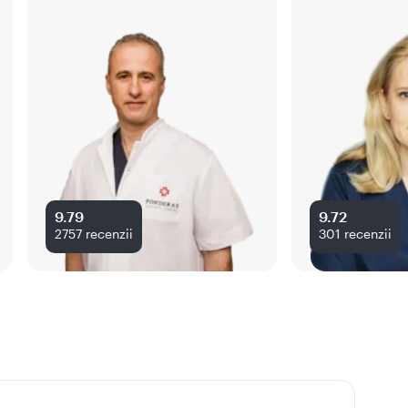
9.79
9.72
2757
recenzii
301
recenzii