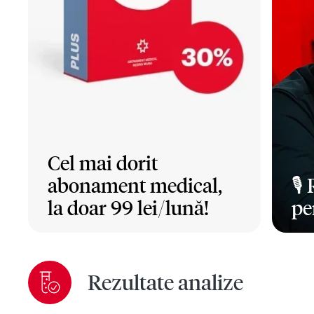
Cel mai dorit
abonament medical,
🎙️
la doar 99 lei/lună!
pe
Mai mult
Ma
Rezultate analize