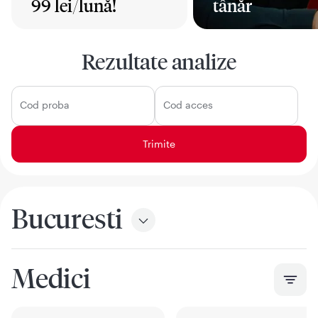
99 lei/lună!
tânăr
Mai mult
Mai mult
Rezultate analize
Cod proba
Cod acces
Bucuresti
Medici