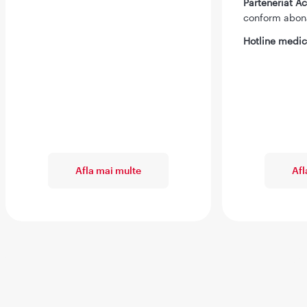
Parteneriat 
conform abo
Hotline medic
Afla mai multe
Afl