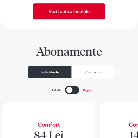
Vezi toate articolele
Abonamente
Individuale
Companii
Adulti
Copii
Comfort
Com
84 Lei
1