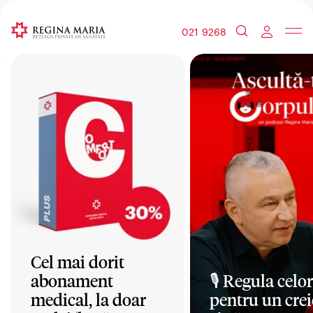
021 9268
Cel mai dorit
abonament
🎙️ Regula celor
medical, la doar
pentru un crei