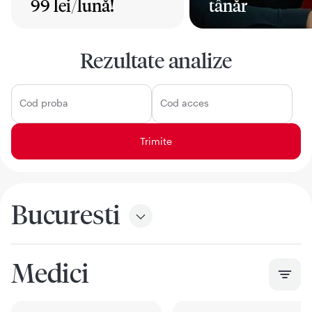
99 lei/lună!
tânăr
Mai mult
Mai mult
Rezultate analize
Cod proba
Cod acces
Bucuresti
Medici