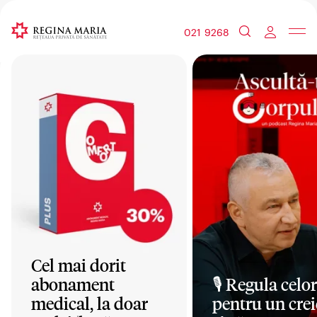
021 9268
Cel mai dorit
abonament
🎙️ Regula celor
medical, la doar
pentru un crei