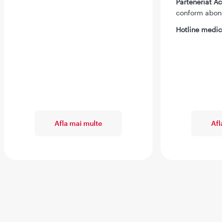
Parteneriat 
conform abo
Hotline medic
Afla mai multe
Afl