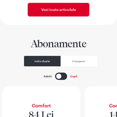
Vezi toate articolele
Abonamente
Individuale
Companii
Adulti
Copii
Comfort
Com
84 Lei
1